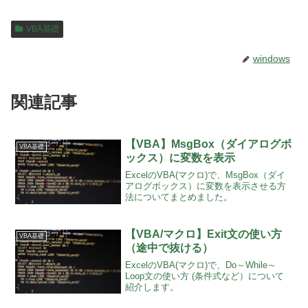
VBA基礎
windows
関連記事
【VBA】MsgBox（ダイアログボ
VBA基礎
ックス）に変数を表示
ExcelのVBA(マクロ)で、MsgBox（ダイ
アログボックス）に変数を表示させる方
法についてまとめました。
【VBA/マクロ】Exit文の使い方
VBA基礎
（途中で抜ける）
ExcelのVBA(マクロ)で、Do～While～
Loop文の使い方 (条件式など）について
紹介します。