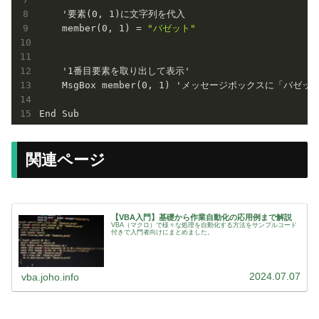
    '要素(
0
, 
1
)に文字列を代入

    member(
0
, 
1
) = 
"バゼット"
    '
1
番目要素を取り出して表示'

    MsgBox member(
0
, 
1
) 'メッセージボックスに「バゼット
関連ページ
【VBA入門】基礎から作業自動化の応用例まで解説
VBA（マクロ）で様々な処理を自動化する方法をサンプルコード
付きで入門者向けにまとめました。
2024.07.07
vba.joho.info