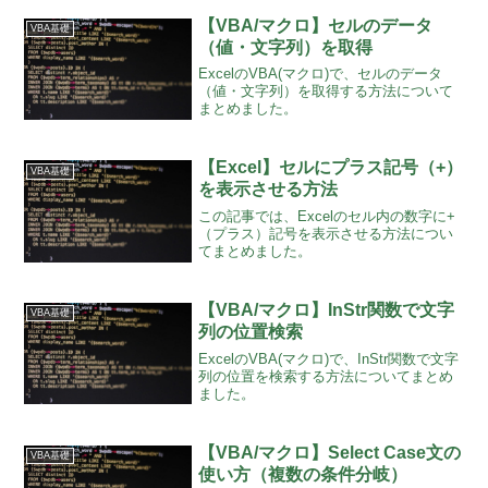
【VBA/マクロ】セルのデータ
VBA基礎
（値・文字列）を取得
ExcelのVBA(マクロ)で、セルのデータ
（値・文字列）を取得する方法について
まとめました。
【Excel】セルにプラス記号（+）
VBA基礎
を表示させる方法
この記事では、Excelのセル内の数字に+
（プラス）記号を表示させる方法につい
てまとめました。
【VBA/マクロ】InStr関数で文字
VBA基礎
列の位置検索
ExcelのVBA(マクロ)で、InStr関数で文字
列の位置を検索する方法についてまとめ
ました。
【VBA/マクロ】Select Case文の
VBA基礎
使い方（複数の条件分岐）