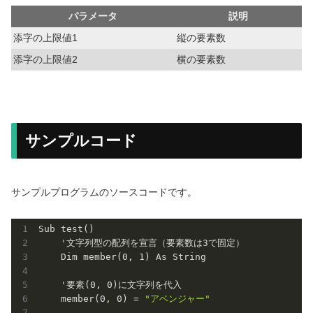
パラメータ
説明
添字の上限値1
縦の要素数
添字の上限値2
横の要素数
サンプルコード
サンプルプログラムのソースコードです。
Sub test()

    '文字列型の配列を宣言（要素数は
3
で固定）

    Dim member(
0
, 
1
) As String

    '要素(
0
, 
0
)に文字列を代入

    member(
0
, 
0
) = 
"アベンジャー"