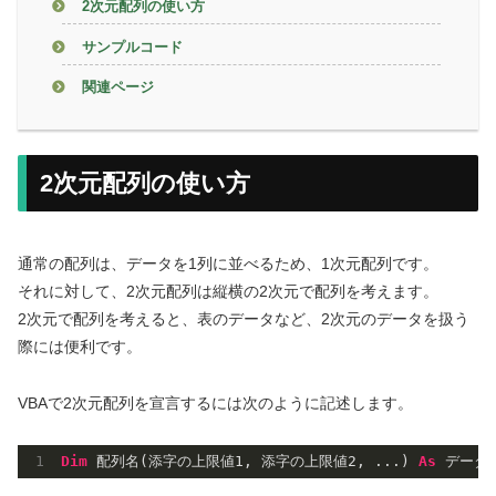
2次元配列の使い方
サンプルコード
関連ページ
2次元配列の使い方
通常の配列は、データを1列に並べるため、1次元配列です。
それに対して、2次元配列は縦横の2次元で配列を考えます。
2次元で配列を考えると、表のデータなど、2次元のデータを扱う
際には便利です。
VBAで2次元配列を宣言するには次のように記述します。
Dim
 配列名(添字の上限値
1
, 添字の上限値
2
, ...) 
As
 データ