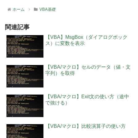
ホーム
VBA基礎
関連記事
【VBA】MsgBox（ダイアログボック
ス）に変数を表示
【VBA/マクロ】セルのデータ（値・文
字列）を取得
【VBA/マクロ】Exit文の使い方（途中
で抜ける）
【VBA/マクロ】比較演算子の使い方