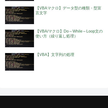
【VBAマクロ】データ型の種類・型宣
言文字
【VBA/マクロ】Do～While～Loop文の
使い方（繰り返し処理）
【VBA】文字列の処理