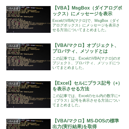
【VBA】MsgBox（ダイアログボ
VBA基礎
ックス）にメッセージを表示
ExcelのVBA(マクロ)で、MsgBox（ダイ
アログボックス）にメッセージを表示さ
せる方法についてまとめました。
【VBA/マクロ】オブジェクト、
VBA基礎
プロパティ、メソッドとは
この記事では、ExcelのVBA(マクロ)のオ
ブジェクト、プロパティ、メソッドにつ
いてまとめました。
【Excel】セルにプラス記号（+）
VBA基礎
を表示させる方法
この記事では、Excelのセル内の数字に+
（プラス）記号を表示させる方法につい
てまとめました。
【VBA/マクロ】MS-DOSの標準
VBA基礎
出力(実行結果)を取得