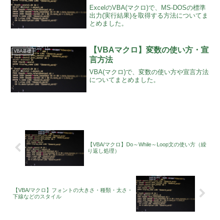
ExcelのVBA(マクロ)で、MS-DOSの標準
出力(実行結果)を取得する方法についてま
とめました。
【VBAマクロ】変数の使い方・宣
VBA基礎
言方法
VBA(マクロ)で、変数の使い方や宣言方法
についてまとめました。
【VBA/マクロ】Do～While～Loop文の使い方（繰
り返し処理）
【VBA/マクロ】フォントの大きさ・種類・太さ・
下線などのスタイル