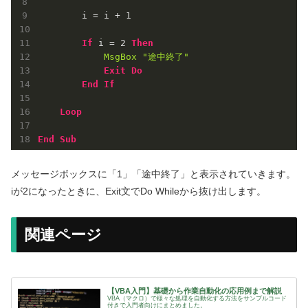
        i = i + 
1
If
 i = 
2
Then
MsgBox
"途中終了"
Exit
Do
End
If
Loop
End
Sub
メッセージボックスに「1」「途中終了」と表示されていきます。
iが2になったときに、Exit文でDo Whileから抜け出します。
関連ページ
【VBA入門】基礎から作業自動化の応用例まで解説
VBA（マクロ）で様々な処理を自動化する方法をサンプルコード
付きで入門者向けにまとめました。